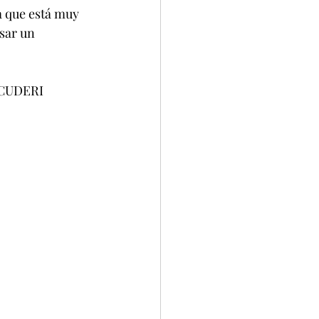
a que está muy 
sar un 
                                         GUSTAVO SCUDERI