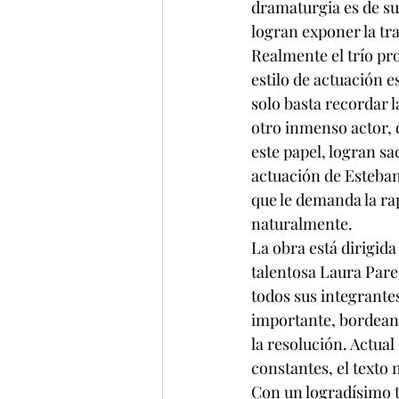
dramaturgia es de su
logran exponer la tr
Realmente el trío pr
estilo de actuación e
solo basta recordar l
otro inmenso actor, 
este papel, logran sa
actuación de Esteban
que le demanda la ra
naturalmente.
La obra está dirigid
talentosa Laura Pared
todos sus integrante
importante, bordeand
la resolución. Actual
constantes, el texto 
Con un logradísimo tr