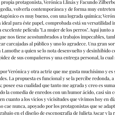
 propia protagonista, Verónica Llinás y Facundo Zilberbe
agedia, volverla contemporánea y de forma muy entreten
otagónico es muy bueno, con una lograda química; Veróni
s ideal para éste papel, comprobada está su versatilidad i
a excelente película "La mujer de los perros". Aquí junto a
que nos tiene acostumbrados a trabajos impecables, tamb
car carcajadas al público y uno lo agradece. Una gran sor
 Lamothe a quien se lo nota desenvuelto y desinhibido c
pidez de sus compañeros y una entrega personal, la cual 
a por Verónica y otra actriz que me gusta muchísimo y e
es. La propuesta es funcional y se la percibe redonda, a
s; posee esa cualidad que tanto me agrada y creo es sum
o la comedia de enredos con un humor ácido, casi sin c
 en cuanto a los vicios y vicisitudes que vivimos hoy en día
no cae nunca, apoyado por los protagonistas que se adapt
abajo en el diseño de escenografía de Julieta Ascar y la r