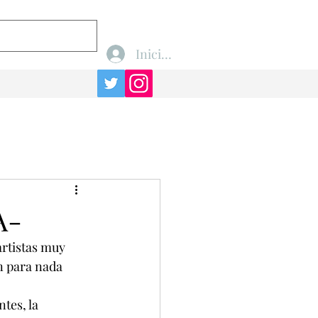
Iniciar sesión
A-
artistas muy 
n para nada 
tes, la 