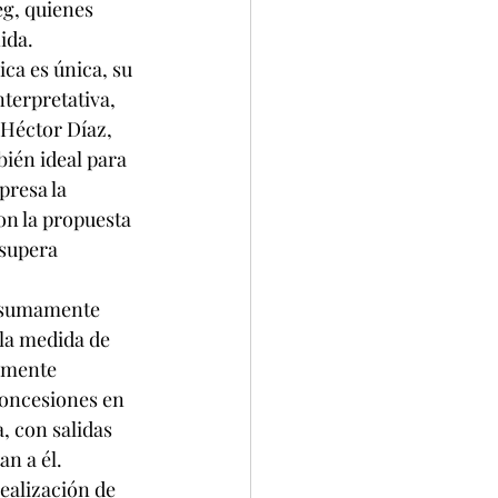
g, quienes 
ida.
ca es única, su 
nterpretativa, 
 Héctor Díaz, 
ién ideal para 
presa la 
on la propuesta 
supera 
s sumamente 
 la medida de 
amente 
oncesiones en 
, con salidas 
an a él.
ealización de 