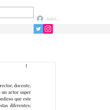
Iniciar sesión
ector, docente, 
 un actor super 
nfieso que este 
as diferentes; 