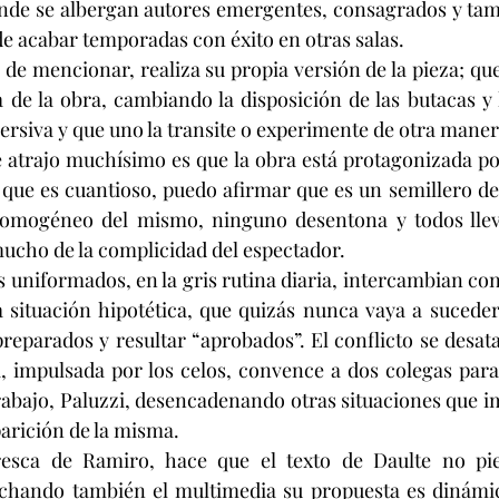
onde se albergan autores emergentes, consagrados y tam
 acabar temporadas con éxito en otras salas.
e mencionar, realiza su propia versión de la pieza; que 
de la obra, cambiando la disposición de las butacas y 
rsiva y que uno la transite o experimente de otra maner
 atrajo muchísimo es que la obra está protagonizada po
 que es cuantioso, puedo afirmar que es un semillero de
 homogéneo del mismo, ninguno desentona y todos llev
mucho de la complicidad del espectador.
uniformados, en la gris rutina diaria, intercambian con
 situación hipotética, que quizás nunca vaya a suceder,
preparados y resultar “aprobados”. El conflicto se desat
sta, impulsada por los celos, convence a dos colegas para
bajo, Paluzzi, desencadenando otras situaciones que imp
parición de la misma.
resca de Ramiro, hace que el texto de Daulte no pie
hando también el multimedia su propuesta es dinámica