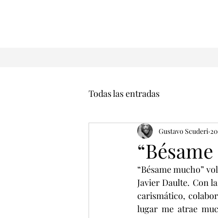
Todas las entradas
Gustavo Scuderi
20
“Bésame
“Bésame mucho” volvi
Javier Daulte. Con l
carismático, colabor
lugar me atrae much