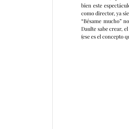
bien este espectácu
como director, ya si
“Bésame mucho” nos 
Daulte sabe crear, e
(ese es el concepto q