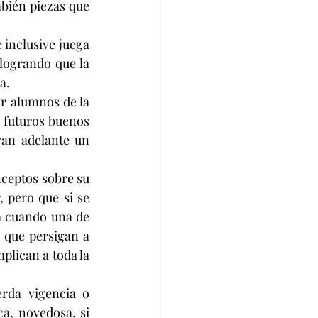
bién piezas que 
inclusive juega 
logrando que la 
a.
r alumnos de la 
 futuros buenos 
an adelante un 
ceptos sobre su 
 pero que si se 
a cuando una de 
 que persigan a 
lican a toda la 
rda vigencia o 
, novedosa, si 