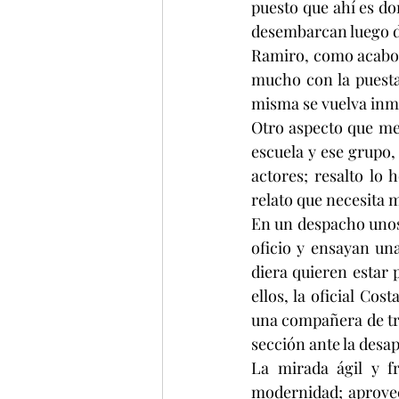
puesto que ahí es d
desembarcan luego de
Ramiro, como acabo d
mucho con la puesta 
misma se vuelva inme
Otro aspecto que me
escuela y ese grupo,
actores; resalto lo
relato que necesita 
En un despacho unos 
oficio y ensayan una
diera quieren estar 
ellos, la oficial Co
una compañera de tra
sección ante la desa
La mirada ágil y f
modernidad; aprovec