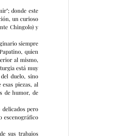
ir"; donde este 
ción, un curioso 
nte Chingolo) y 
ginario siempre 
apatino, quien 
erior al mismo, 
turgia está muy 
del duelo, sino 
esas piezas, al 
s de humor, de 
delicados pero 
 escenográfico 
e sus trabajos 