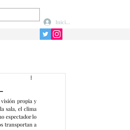
Iniciar sesión
-
isión propia y 
 sala, el clima 
mo espectador lo 
s transportan a 