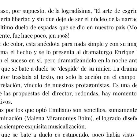
aso, por supuesto, de la logradísima, "El arte de esgrim
erta libertad y sin que deje de ser el núcleo de la narra
último duelo de espadas qué se dio en nuestro país (Mo
te, fue hace poco, ¡en 1968!
 de color, esta anécdota para nada simple y con su ima
toma el hecho y se lo presenta al dramaturgo Enrique P
n el suceso en sí, pero dramatizándolo en la noche ant
 que se bate a duelo se "despide" de su mujer. La drama
utor traslada al texto, no solo la acción en el campo 
relación, vínculo de nuestros protagonistas. Es una de 
de las propuestas del director, redondas, hay momento
ivos.
os por los que optó Emiliano son sencillos, sumamente 
luminación (Malena Miramontes Boim), el logrado diseño
la siempre exquisita musicalización.
que se bate a duelo es estupendo, poco había visto d