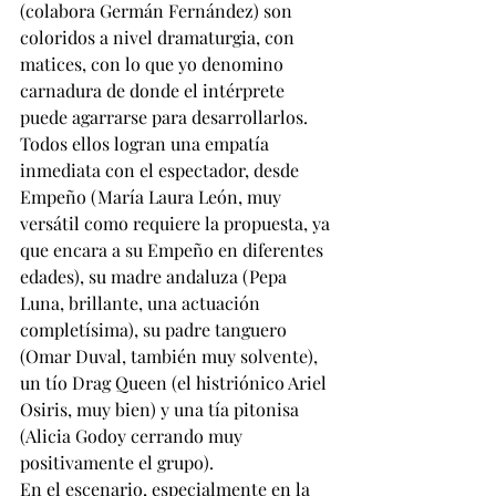
(colabora Germán Fernández) son 
coloridos a nivel dramaturgia, con 
matices, con lo que yo denomino 
carnadura de donde el intérprete 
puede agarrarse para desarrollarlos. 
Todos ellos logran una empatía 
inmediata con el espectador, desde 
Empeño (María Laura León, muy 
versátil como requiere la propuesta, ya 
que encara a su Empeño en diferentes 
edades), su madre andaluza (Pepa 
Luna, brillante, una actuación 
completísima), su padre tanguero 
(Omar Duval, también muy solvente), 
un tío Drag Queen (el histriónico Ariel 
Osiris, muy bien) y una tía pitonisa 
(Alicia Godoy cerrando muy 
positivamente el grupo).
En el escenario, especialmente en la 