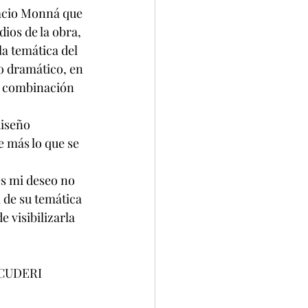
acio Monná que 
ios de la obra, 
a temática del 
o dramático, en 
a combinación 
diseño 
 más lo que se 
es mi deseo no 
 de su temática 
 visibilizarla 
                                         GUSTAVO SCUDERI