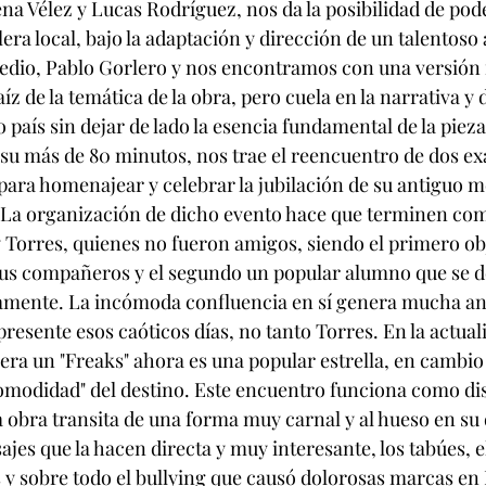
a Vélez y Lucas Rodríguez, nos da la posibilidad de pod
lera local, bajo la adaptación y dirección de un talentoso a
edio, Pablo Gorlero y nos encontramos con una versión 
íz de la temática de la obra, pero cuela en la narrativa y
país sin dejar de lado la esencia fundamental de la pieza
te su más de 80 minutos, nos trae el reencuentro de dos e
 para homenajear y celebrar la jubilación de su antiguo m
. La organización de dicho evento hace que terminen com
 Torres, quienes no fueron amigos, siendo el primero ob
sus compañeros y el segundo un popular alumno que se d
vamente. La incómoda confluencia en sí genera mucha an
resente esos caóticos días, no tanto Torres. En la actual
e era un "Freaks" ahora es una popular estrella, en cambio
comodidad" del destino. Este encuentro funciona como di
a obra transita de una forma muy carnal y al hueso en su
jes que la hacen directa y muy interesante, los tabúes, el
y sobre todo el bullying que causó dolorosas marcas en