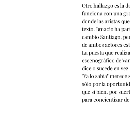
Otro hallazgo es la 
funciona con una gran
donde las aristas qu
texto. Ignacio ha pa
cambio Santiago, per
de ambos actores est
La puesta que realiza
escenográfico de Van
dice o sucede en ve
"Ya lo sabía" merece 
sólo por la oportunid
que si bien, por suer
para concientizar de 