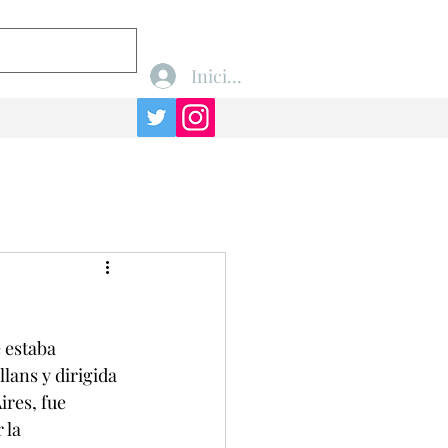
Iniciar sesión
 estaba 
ans y dirigida 
res, fue 
 la 