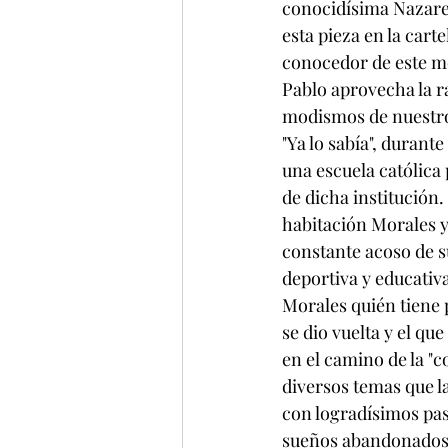
conocidísima Nazaren
esta pieza en la carte
conocedor de este m
Pablo aprovecha la ra
modismos de nuestro 
"Ya lo sabía", duran
una escuela católica
de dicha institución
habitación Morales y
constante acoso de 
deportiva y educati
Morales quién tiene p
se dio vuelta y el qu
en el camino de la "
diversos temas que l
con logradísimos pasa
sueños abandonados 