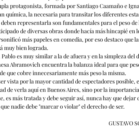
dupla protagonista, formada por Santiago Caamaño e Ign
 química, la necesaria para transitar los diferentes estad
e deben representarla son fundamentales para el peso de l
rticipado de diversas obras donde hacía más hincapié en l
sonificó más papeles en comedia, por eso destaco que l
á muy bien lograda.
 Pablo es muy similar a la de afuera y en la simpleza del 
esa Abramovich encuentra la balanza ideal para que pese
z de que cobre innecesariamente más peso la misma.
ser vista por la mayor cantidad de espectadores posible, 
ad de verla aquí en Buenos Aires, sino por la importancia
te, es más tratada y debe seguir así, nunca hay que dejar de
que nadie debe "marcar o violar" el derecho de ser.
                                                                                        