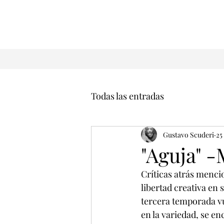
Todas las entradas
Gustavo Scuderi
25
"Aguja" 
Críticas atrás menci
libertad creativa en
tercera temporada vue
en la variedad, se en