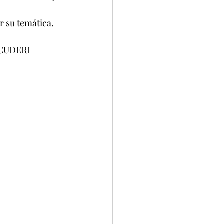
r su temática.
                                         GUSTAVO SCUDERI