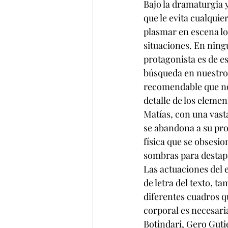
Bajo la dramaturgia 
que le evita cualquie
plasmar en escena lo
situaciones. En ning
protagonista es de e
búsqueda en nuestro 
recomendable que no 
detalle de los elemen
Matías, con una vasta
se abandona a su prop
física que se obsesi
sombras para destap
Las actuaciones del 
de letra del texto, t
diferentes cuadros q
corporal es necesari
Botindari, Gero Guti