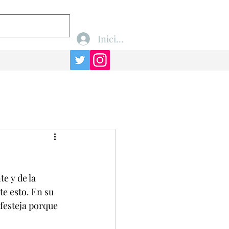
Iniciar sesión
e y de la 
e esto. En su 
festeja porque 