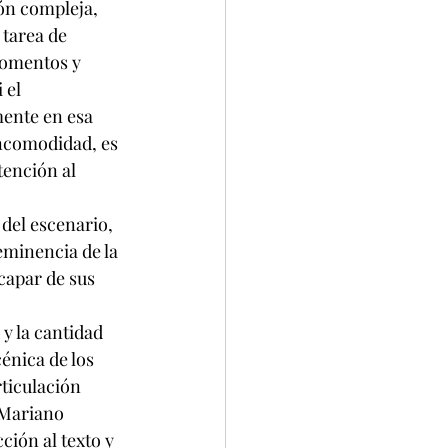
ón compleja, 
 tarea de 
momentos y 
 el 
mente en esa 
ncomodidad, es 
ención al 
 del escenario, 
eminencia de la 
capar de sus 
y la cantidad 
énica de los 
ticulación 
 Mariano 
ión al texto y 