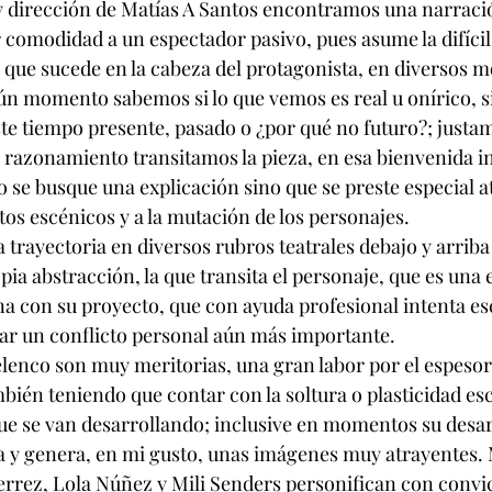
y dirección de Matías A Santos encontramos una narraci
r comodidad a un espectador pasivo, pues asume la difícil
 que sucede en la cabeza del protagonista, en diversos 
ún momento sabemos si lo que vemos es real u onírico, si
ste tiempo presente, pasado o ¿por qué no futuro?; justa
razonamiento transitamos la pieza, en esa bienvenida i
se busque una explicación sino que se preste especial at
tos escénicos y a la mutación de los personajes.
 trayectoria en diversos rubros teatrales debajo y arriba
ia abstracción, la que transita el personaje, que es una 
ona con su proyecto, que con ayuda profesional intenta es
ar un conflicto personal aún más importante.
elenco son muy meritorias, una gran labor por el espesor 
ambién teniendo que contar con la soltura o plasticidad esc
ue se van desarrollando; inclusive en momentos su desar
a y genera, en mi gusto, unas imágenes muy atrayentes.
errez, Lola Núñez y Mili Senders personifican con convicc