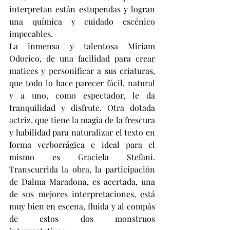
interpretan están estupendas y logran 
una química y cuidado escénico 
impecables.
La inmensa y talentosa Miriam 
Odorico, de una facilidad para crear 
matices y personificar a sus criaturas, 
que todo lo hace parecer fácil, natural 
y a uno, como espectador, le da 
tranquilidad y disfrute. Otra dotada 
actriz, que tiene la magia de la frescura 
y habilidad para naturalizar el texto en 
forma verborrágica e ideal para el 
mismo es Graciela Stefani. 
Transcurrida la obra, la participación 
de Dalma Maradona, es acertada, una 
de sus mejores interpretaciones, está 
muy bien en escena, fluida y al compás 
de estos dos monstruos 