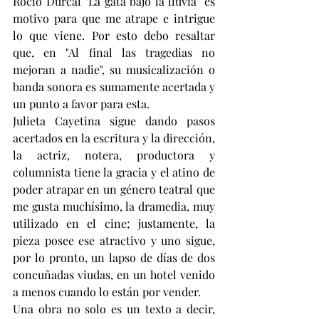
Rocío Dúrcal "La gata bajo la lluvia" es 
motivo para que me atrape e intrigue 
lo que viene. Por esto debo resaltar 
que, en "Al final las tragedias no 
mejoran a nadie", su musicalización o 
banda sonora es sumamente acertada y 
un punto a favor para esta.
Julieta Cayetina sigue dando pasos 
acertados en la escritura y la dirección, 
la actriz, notera, productora y 
columnista tiene la gracia y el atino de 
poder atrapar en un género teatral que 
me gusta muchísimo, la dramedia, muy 
utilizado en el cine; justamente, la 
pieza posee ese atractivo y uno sigue, 
por lo pronto, un lapso de días de dos 
concuñadas viudas, en un hotel venido 
a menos cuando lo están por vender.
Una obra no solo es un texto a decir, 