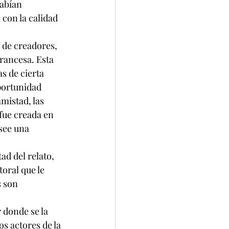
abían 
con la calidad 
 de creadores, 
francesa. Esta 
s de cierta 
portunidad 
mistad, las 
fue creada en 
see una 
d del relato, 
oral que le 
 son 
 donde se la 
s actores de la 