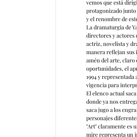
vemos que está dirig
protagonizado junto 
y el renombre de esto
La dramaturgia de Ya
directores y actores 
actriz, novelista y 
manera reflejan sus 
amén del arte, claro 
oportunidades, el ap
1994 y representada 
vigencia para interp
El elenco actual saca
donde ya nos entrega
saca jugo a los engr
personajes diferente
"Art" claramente es u
mire representa un in