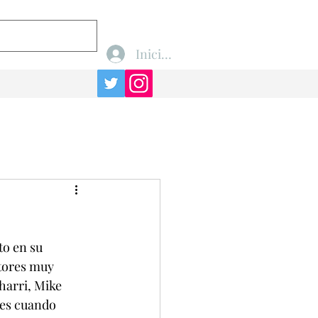
Iniciar sesión
to en su 
tores muy 
harri, Mike 
 es cuando 