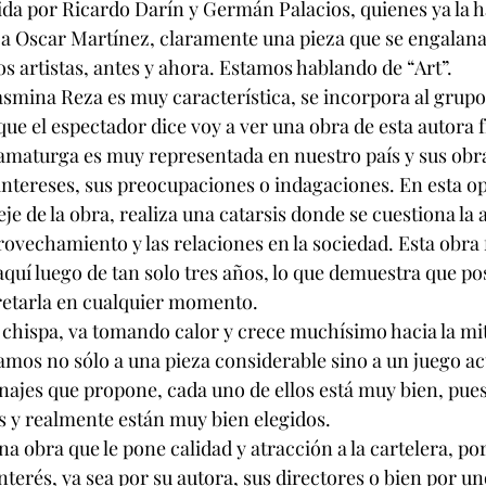
ida por Ricardo Darín y Germán Palacios, quienes ya la h
a Oscar Martínez, claramente una pieza que se engalana 
s artistas, antes y ahora. Estamos hablando de “Art”.
smina Reza es muy característica, se incorpora al grupo
que el espectador dice voy a ver una obra de esta autora 
dramaturga es muy representada en nuestro país y sus obra
intereses, sus preocupaciones o indagaciones. En esta o
eje de la obra, realiza una catarsis donde se cuestiona la a
rovechamiento y las relaciones en la sociedad. Esta obra 
aquí luego de tan solo tres años, lo que demuestra que po
retarla en cualquier momento. 
 chispa, va tomando calor y crece muchísimo hacia la mita
mos no sólo a una pieza considerable sino a un juego act
anajes que propone, cada uno de ellos está muy bien, pues
s y realmente están muy bien elegidos. 
na obra que le pone calidad y atracción a la cartelera, por
terés, ya sea por su autora, sus directores o bien por uno