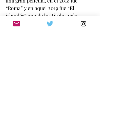
una gran película, en el 2018 fue 
“Roma” y en aquel 2019 fue “El 
irlandés” uno de los títulos más 
esperados por todos; ver este suceso 
cinematográfico en pantalla grande 
fue un placer, Scorsese es cine y hay 
que verlo allí.
Me fui muy satisfecho de este evento 
anual, que espero con muchas ganas 
en el año; una misión cumplida para 
los organizadores, pero también una 
enorme responsabilidad ya que de 
ellos esperamos cada vez más en las 
próximas ediciones. Por supuesto que 
el Festival de Mar del Plata es un 
infaltable para cualquier amante del 
género, por lo que ahí estaremos para 
guiarlos en el transcurso del mismo y 
naturalmente brindarles una síntesis 