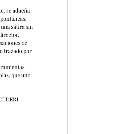
te, se adueña 
espontáneas. 
una sátira sin 
irector, 
isaciones de 
o trazado por 
rramientas 
olás, que uno 
                                         GUSTAVO SCUDERI