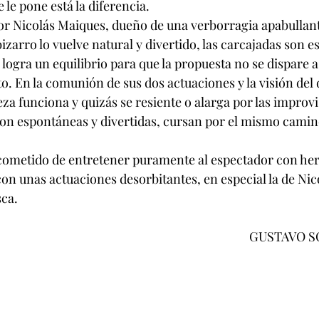
le pone está la diferencia. 
ctor Nicolás Maiques, dueño de una verborragia apabullan
bizarro lo vuelve natural y divertido, las carcajadas son 
logra un equilibrio para que la propuesta no se dispare a 
o. En la comunión de sus dos actuaciones y la visión del d
pieza funciona y quizás se resiente o alarga por las improv
 son espontáneas y divertidas, cursan por el mismo camin
 cometido de entretener puramente al espectador con he
 con unas actuaciones desorbitantes, en especial la de Nic
sca.
                                                                                        