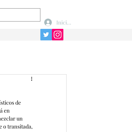
Iniciar sesión
sticos de 
á en 
mezclar un 
 o transitada, 