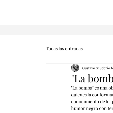
Todas las entradas
Gustavo Scuderi
1 
"La bomb
"La bomba" es una ob
quienes la conforman
conocimiento de lo qu
humor negro con temát