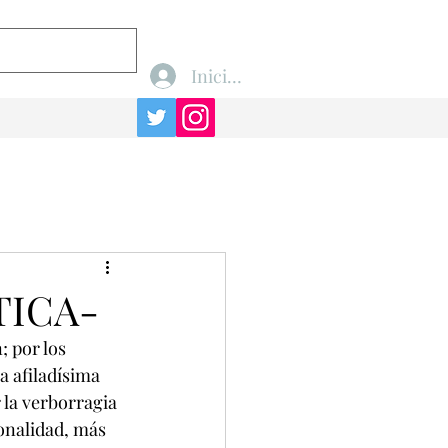
Iniciar sesión
ITICA-
; por los 
a afiladísima 
 la verborragia 
onalidad, más 