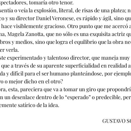
spectadores, tomaría otro tenor.
tía o veía la explosión, literal, de risas de una platea; no
o y su director Daniel Veronese, es rápido y ágil, sino qu
se hace visiblemente gracioso. Otro punto que me acercó a 
a, Magela Zanotta, que no sólo es una exquisita actriz q
ubros y medios, sino que logra el equilibrio que la obra ne
er verla.
este experimentado y talentoso director, que maneja muy 
que a través de su aparente superficialidad en realidad a
a y difícil para el ser humano planteándose, por ejemplo
o o mejor dicho en el otro?
obra, esta, pareciera que va a tomar un giro que propondrí
n un desenlace dentro de lo “esperado” o predecible, pero
mente satírico de la idea.
                                                                                        