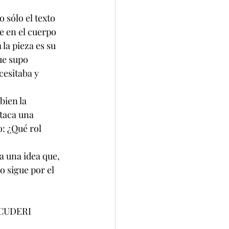
 sólo el texto 
e en el cuerpo 
la pieza es su 
ue supo 
cesitaba y 
bien la 
taca una 
: ¿Qué rol 
a una idea que, 
 sigue por el 
                                         GUSTAVO SCUDERI