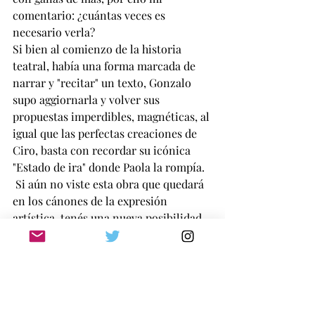
comentario: ¿cuántas veces es 
necesario verla?
Si bien al comienzo de la historia 
teatral, había una forma marcada de 
narrar y "recitar" un texto, Gonzalo 
supo aggiornarla y volver sus 
propuestas imperdibles, magnéticas, al 
igual que las perfectas creaciones de 
Ciro, basta con recordar su icónica 
"Estado de ira" donde Paola la rompía.
 Si aún no viste esta obra que quedará 
en los cánones de la expresión 
artística, tenés una nueva posibilidad 
y es realmente un placer que se siga 
subiendo a escena con las mismas e 
inmensas actrices.